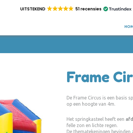
UITSTEKEND
51 recensies
HO
Frame Ci
De Frame Circus is een basis s
op een hoogte van 4m.
Het springkasteel heeft een
afd
felle zon en lichte regen.
De thematekeningen bevinden z