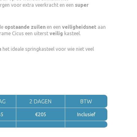
rgen voor extra veerkracht en een
super
 de
opstaande zuilen
en een
veiligheidsnet
aan
ame Cicus een uiterst
veilig
kasteel.
n
het ideale springkasteel voor wie niet veel
AG
2 DAGEN
BTW
35
€205
Inclusief