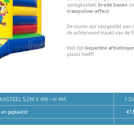
springkasteel,
brede banen
zo
trampoline-effect
.
De muren zijn vastgestikt aan
de achterwand maakt van de Fr
Met zijn
beperkte afmetinge
plaats heeft!
KASTEEL 5.2M X 4M – H 4M
1 D
 en geplaatst
€1