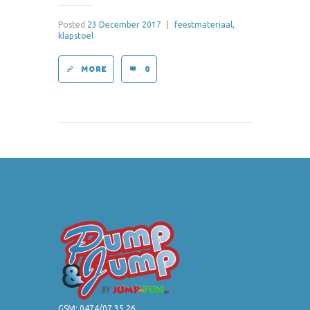
Posted
23 December 2017
|
feestmateriaal,
klapstoel
MORE
0
GSM:
0474/07.35.26