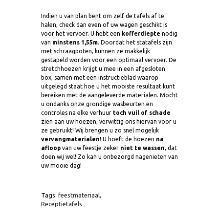
Indien u van plan bent om zelf de tafels af te
halen, check dan even of uw wagen geschikt is
voor het vervoer. U hebt een
kofferdiepte
nodig
van
minstens 1,55m
. Doordat het statafels zijn
met schraagpoten, kunnen ze makkelijk
gestapeld worden voor een optimaal vervoer. De
stretchhoezen krijgt u mee in een afgesloten
box, samen met een instructieblad waarop
uitgelegd staat hoe u het mooiste resultaat kunt
bereiken met de aangeleverde materialen. Mocht
u ondanks onze grondige wasbeurten en
controles na elke verhuur
toch vuil of schade
zien aan uw hoezen, verwittig ons hiervan voor u
ze gebruikt! Wij brengen u zo snel mogelijk
vervangmaterialen
! U hoeft de hoezen
na
afloop
van uw feestje zeker
niet te wassen
, dat
doen wij wel! Zo kan u onbezorgd nagenieten van
uw mooie dag!
Tags:
feestmateriaal,
Receptietafels