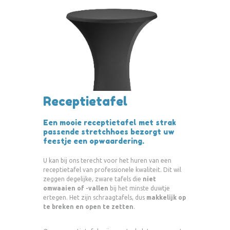
Receptietafel
Een mooie receptietafel met strak
passende stretchhoes bezorgt uw
feestje een opwaardering.
U kan bij ons terecht voor het huren van een
receptietafel van professionele kwaliteit. Dit wil
zeggen degelijke, zware tafels die
niet
omwaaien of -vallen
bij het minste duwtje
ertegen. Het zijn schraagtafels, dus
makkelijk op
te breken en open te zetten
.