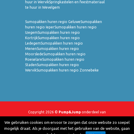
huur in Wervik
Springkastelen en feestmateriaal
te huur in Wevelgem
Sumopakken huren regio Geluwe
Sumopakken
huren regio Ieper
Sumopakken huren regio
Izegem
Sumopakken huren regio
Kortrijk
Sumopakken huren regio
Ledegem
Sumopakken huren regio
Menen
Sumopakken huren regio
Moorslede
Sumopakken huren regio
Roeselare
Sumopakken huren regio
Staden
Sumopakken huren regio
Wervik
Sumopakken huren regio Zonnebeke
Copyright 2026 ©
Pump&Jump
onderdeel van
JeHo-Projects BV
- Webshop door
YMOW
-
We gebruiken cookies om ervoor te zorgen dat onze website zo soepel
mogelijk draait. Als je doorgaat met het gebruiken van de website, gaan
Algemene voorwaarden