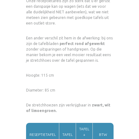
Onze receptietafels zijn zo sterk dat u er gerust
een danspasje kan op wagen (iets dat we voor
alle duidelijkheid NIET aanbevelen), wat we niet
meteen zien gebeuren met goedkope tafels uit
een outlet-store.
Een ander verschil zit hem in de afwerking: bij ons
zijn de tafelbladen
perfect rond afgewerkt
zonder uitsparingen of handgrepen. Op die
manier bekom je een veel mooier resultaat eens
je stretchhoes over de tafel gespannen is.
Hoogte: 115 cm
Diameter: 85 cm
De stretchhoezen zijn verkrijgbaar in
zwart, wit
of limoengroen.
TAFEL
RESEPTIETAFEL
TAFEL
+
BTW