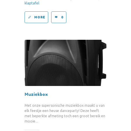
klaptafel
MORE
0
Muziekbox
Met onze supersonische muziekbox maakt u van
elk feestje een heuse danceparty! Deze heeft
met beperkte afmeting toch een groot bereik en
mooie...