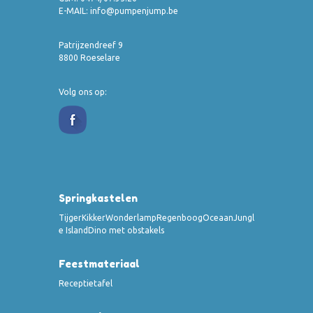
E-MAIL:
info@pumpenjump.be
Patrijzendreef 9
8800 Roeselare
Volg ons op:
Springkastelen
Tijger
Kikker
Wonderlamp
Regenboog
Oceaan
Jungl
e Island
Dino met obstakels
Feestmateriaal
Receptietafel