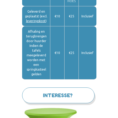
HOES
Geleverd en
geplaatst (excl.
€10
€25
Inclusief
leveringskost
)
Afhaling en
terugbrengen
door huurder
Indien de
tafels
€10
€25
Inclusief
meegeleverd
worden met
een
springkasteel
gelden
INTERESSE?