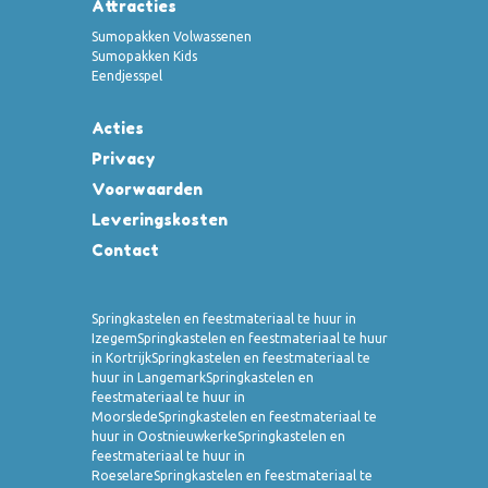
Attracties
Sumopakken Volwassenen
Sumopakken Kids
Eendjesspel
Acties
Privacy
Voorwaarden
Leveringskosten
Contact
Springkastelen en feestmateriaal te huur in
Izegem
Springkastelen en feestmateriaal te huur
in Kortrijk
Springkastelen en feestmateriaal te
huur in Langemark
Springkastelen en
feestmateriaal te huur in
Moorslede
Springkastelen en feestmateriaal te
huur in Oostnieuwkerke
Springkastelen en
feestmateriaal te huur in
Roeselare
Springkastelen en feestmateriaal te