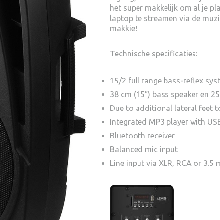
het super makkelijk om al je pl
laptop te streamen via de mu
makkie!
Technische specificaties:
15/2 full range bass-reflex sy
38 cm (15″) bass speaker en 25
Due to additional lateral feet 
Integrated MP3 player with US
Bluetooth receiver
Balanced mic input
Line input via XLR, RCA or 3.5