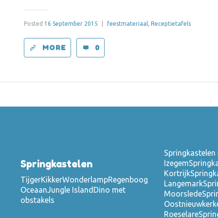
Posted
16 September 2015
|
feestmateriaal,
Receptietafels
MORE
0
Springkastelen 
Springkastelen
Izegem
Springka
Kortrijk
Springk
Tijger
Kikker
Wonderlamp
Regenboog
Langemark
Spri
Oceaan
Jungle Island
Dino met
Moorslede
Spri
obstakels
Oostnieuwkerk
Roeselare
Sprin