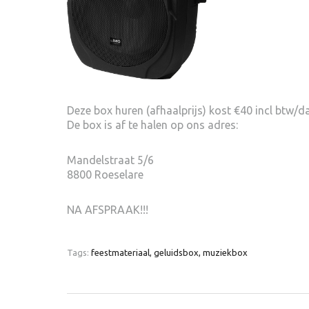
Deze box huren (afhaalprijs) kost €40 incl btw/
De box is af te halen op ons adres:
Mandelstraat 5/6
8800 Roeselare
NA AFSPRAAK!!!
Tags:
feestmateriaal,
geluidsbox,
muziekbox