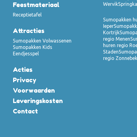
Feestmateriaal
Wervik
Springka
Receptietafel
Sumopakken hu
Ieper
Sumopakke
Attracties
Kortrijk
Sumopa
regio Menen
Su
Sumopakken Volwassenen
huren regio Ro
Sumopakken Kids
Staden
Sumopak
Eendjesspel
regio Zonnebe
Acties
Privacy
Voorwaarden
Leveringskosten
Contact