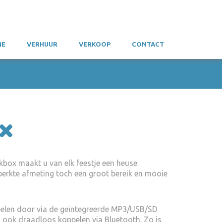
ME
VERHUUR
VERKOOP
CONTACT
x
box maakt u van elk feestje een heuse
perkte afmeting toch een groot bereik en mooie
pelen door via de geïntegreerde MP3/USB/SD
an ook draadloos koppelen via Bluetooth. Zo is