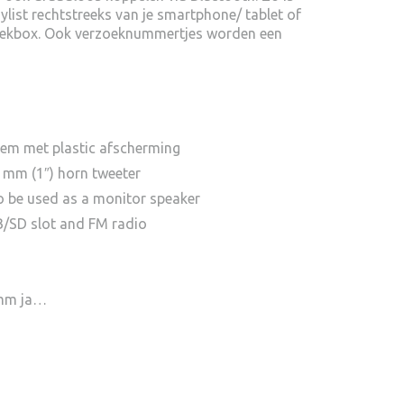
aylist rechtstreeks van je smartphone/ tablet of
ziekbox. Ook verzoeknummertjes worden een
stem met plastic afscherming
 mm (1″) horn tweeter
to be used as a monitor speaker
B/SD slot and FM radio
 mm ja…