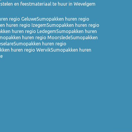
stelen en feestmateriaal te huur in Wevelgem
ren regio Geluwe
Sumopakken huren regio
n huren regio Izegem
Sumopakken huren regio
kken huren regio Ledegem
Sumopakken huren
mopakken huren regio Moorslede
Sumopakken
eselare
Sumopakken huren regio
ken huren regio Wervik
Sumopakken huren
ke