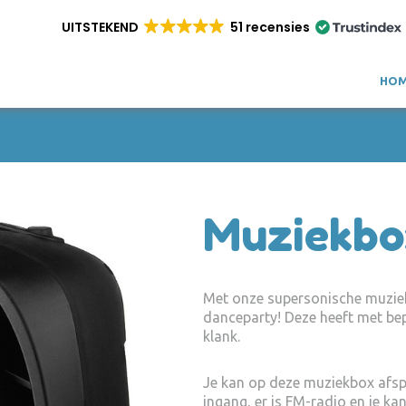
UITSTEKEND
51 recensies
HO
Muziekbo
Met onze supersonische muziek
danceparty! Deze heeft met be
klank.
Je kan op deze muziekbox afs
ingang, er is FM-radio en je k