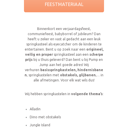
FEESTMATERIAAL
Binnenkort een verjaardagsfeest,
communiefeest, babyborrel of jubileum? Dan
heeft u zeker en vast al gedacht aan een leuk
springkasteel als eyecatcher om de kinderen te
entertainen. Bent u op zoek naar een
origineel,
veilig en proper
springkasteel aan een
scherpe
prijs
bij u thuis geleverd? Dan bent u bij Pump en
Jump aan het goede adres! Wij
verhuren
basisspringkastelen, hindernisbane
n
, springkastelen met
obstakels, glijbanen
,… in
alle afmetingen. Voor elk wat wils dus!
Wij hebben springkastelen in
volgende thema’s
:
Alladin
Dino met obstakels
Jungle Island