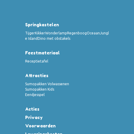
Springkastelen
Tijger
Kikker
Wonderlamp
Regenboog
Oceaan
Jungl
e Island
Dino met obstakels
Feestmateriaal
Receptietafel
Attracties
Sumopakken Volwassenen
Sumopakken Kids
Eendjesspel
Acties
Privacy
Voorwaarden