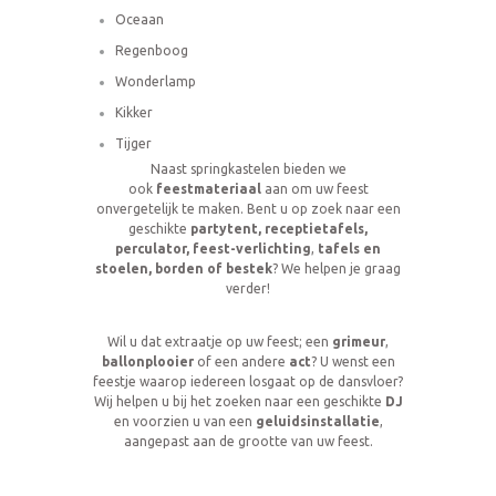
Oceaan
Regenboog
Wonderlamp
Kikker
Tijger
Naast springkastelen bieden we
ook
feestmateriaal
aan om uw feest
onvergetelijk te maken. Bent u op zoek naar een
geschikte
partytent, receptietafels,
perculator, feest-verlichting
,
tafels en
stoelen, borden of bestek
? We helpen je graag
verder!
Wil u dat extraatje op uw feest; een
grimeur
,
ballonplooier
of een andere
act
? U wenst een
feestje waarop iedereen losgaat op de dansvloer?
Wij helpen u bij het zoeken naar een geschikte
DJ
en voorzien u van een
geluidsinstallatie
,
aangepast aan de grootte van uw feest.