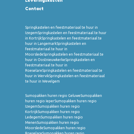
Leveringskosten
Contact
Springkastelen en feestmateriaal te huur in
Izegem
Springkastelen en feestmateriaal te huur
in Kortrijk
Springkastelen en feestmateriaal te
huur in Langemark
Springkastelen en
feestmateriaal te huur in
Moorslede
Springkastelen en feestmateriaal te
huur in Oostnieuwkerke
Springkastelen en
feestmateriaal te huur in
Roeselare
Springkastelen en feestmateriaal te
huur in Wervik
Springkastelen en feestmateriaal
te huur in Wevelgem
Sumopakken huren regio Geluwe
Sumopakken
huren regio Ieper
Sumopakken huren regio
Izegem
Sumopakken huren regio
Kortrijk
Sumopakken huren regio
Ledegem
Sumopakken huren regio
Menen
Sumopakken huren regio
Moorslede
Sumopakken huren regio
Roeselare
Sumopakken huren regio