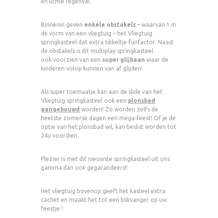
en lichte regenval.
Binnenin geven
enkele obstakels
– waarvan 1 in
de vorm van een vliegtuig – het Vliegtuig
springkasteel dat extra tikkeltje funfactor. Naast
de obstakels is dit multiplay springkasteel
ook voorzien van een
super glijbaan
waar de
kinderen volop kunnen van af glijden!
Als super toemaatje kan aan de slide van het
Vliegtuig springkasteel ook een
plonsbad
aangebouwd
worden! Zo worden zelfs de
heetste zomerse dagen een mega-feest! Of je de
optie van het plonsbad wil, kan beslist worden tot
24u voordien.
Plezier is met dit nieuwste springkasteel uit ons
gamma dan ook gegarandeerd!
Het vliegtuig bovenop geeft het kasteel extra
cachet en maakt het tot een blikvanger op uw
feestje !