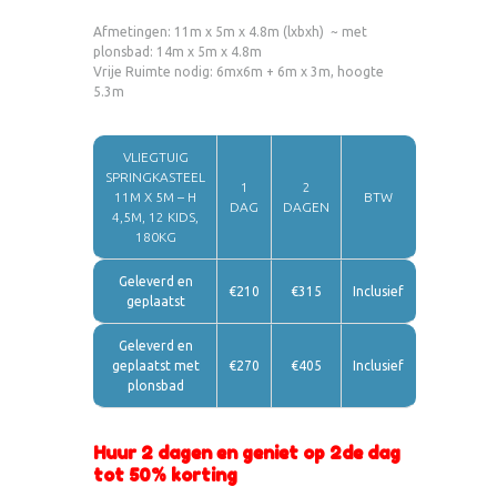
Afmetingen: 11m x 5m x 4.8m (lxbxh) ~ met
plonsbad: 14m x 5m x 4.8m
Vrije Ruimte nodig: 6mx6m + 6m x 3m, hoogte
5.3m
VLIEGTUIG
SPRINGKASTEEL
1
2
11M X 5M – H
BTW
DAG
DAGEN
4,5M, 12 KIDS,
180KG
Geleverd en
€210
€315
Inclusief
geplaatst
Geleverd en
geplaatst met
€270
€405
Inclusief
plonsbad
Huur 2 dagen en geniet op 2de dag
tot 50% korting