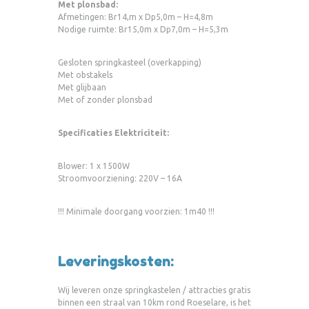
Met plonsbad:
Afmetingen: Br14,m x Dp5,0m – H=4,8m
Nodige ruimte: Br15,0m x Dp7,0m – H=5,3m
Gesloten springkasteel (overkapping)
Met obstakels
Met glijbaan
Met of zonder plonsbad
Specificaties Elektriciteit:
Blower: 1 x 1500W
Stroomvoorziening: 220V – 16A
!!! Minimale doorgang voorzien: 1m40 !!!
Leveringskosten:
Wij leveren onze springkastelen / attracties gratis
binnen een straal van 10km rond Roeselare, is het