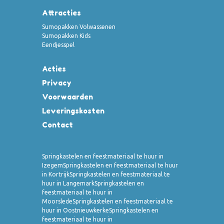
Attracties
Sumopakken Volwassenen
Sumopakken Kids
Eendjesspel
Acties
Privacy
Voorwaarden
Leveringskosten
Contact
Springkastelen en feestmateriaal te huur in
Izegem
Springkastelen en feestmateriaal te huur
in Kortrijk
Springkastelen en feestmateriaal te
huur in Langemark
Springkastelen en
feestmateriaal te huur in
Moorslede
Springkastelen en feestmateriaal te
huur in Oostnieuwkerke
Springkastelen en
feestmateriaal te huur in