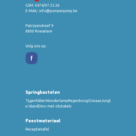
GSM:
0474/07.35.26
E-MAIL:
info@pumpenjump.be
Patrijzendreef 9
8800 Roeselare
Volg ons op:
Springkastelen
Tijger
Kikker
Wonderlamp
Regenboog
Oceaan
Jungl
e Island
Dino met obstakels
Feestmateriaal
Receptietafel