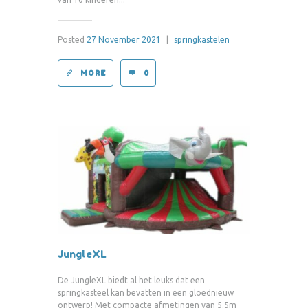
Posted
27 November 2021
|
springkastelen
MORE
0
JungleXL
De JungleXL biedt al het leuks dat een
springkasteel kan bevatten in een gloednieuw
ontwerp! Met compacte afmetingen van 5.5m