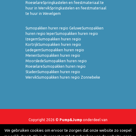
Roeselare
Springkastelen en feestmateriaal te
huur in Wervik
Springkastelen en feestmateriaal
te huur in Wevelgem
Sumopakken huren regio Geluwe
Sumopakken
huren regio Ieper
Sumopakken huren regio
Izegem
Sumopakken huren regio
Kortrijk
Sumopakken huren regio
Ledegem
Sumopakken huren regio
Menen
Sumopakken huren regio
Moorslede
Sumopakken huren regio
Roeselare
Sumopakken huren regio
Staden
Sumopakken huren regio
Wervik
Sumopakken huren regio Zonnebeke
Copyright 2026 ©
Pump&Jump
onderdeel van
JeHo-Projects BV
- Webshop door
YMOW
-
We gebruiken cookies om ervoor te zorgen dat onze website zo soepel