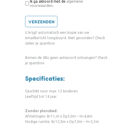
Ik ga akkoord met de
algemene
voorwaarden
.
U krijgt automatisch een kopie van uw
emailbericht toegstuurd. Niet gevonden? Check
zeker je spambox
Binnen de 48u geen antwoord ontvangen? Check
je spambox
Specificaties:
Geschikt voor max. 12 kinderen
Leeftijd tot 14 jaar
Zonder plonsbad:
Afmetingen: Br11,m x Dp5,0m – H=4,8m
Nodige ruimte: Br12,0m x Dp7,0m – H=5,3m