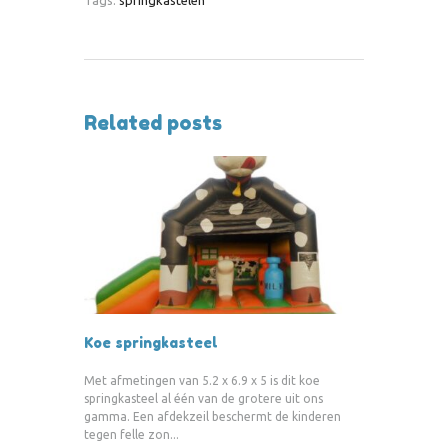
Tags:
springkastelen
Related posts
Koe springkasteel
Met afmetingen van 5.2 x 6.9 x 5 is dit koe
springkasteel al één van de grotere uit ons
gamma. Een afdekzeil beschermt de kinderen
tegen felle zon...