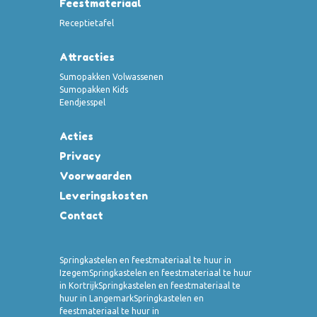
Feestmateriaal
Receptietafel
Attracties
Sumopakken Volwassenen
Sumopakken Kids
Eendjesspel
Acties
Privacy
Voorwaarden
Leveringskosten
Contact
Springkastelen en feestmateriaal te huur in
Izegem
Springkastelen en feestmateriaal te huur
in Kortrijk
Springkastelen en feestmateriaal te
huur in Langemark
Springkastelen en
feestmateriaal te huur in