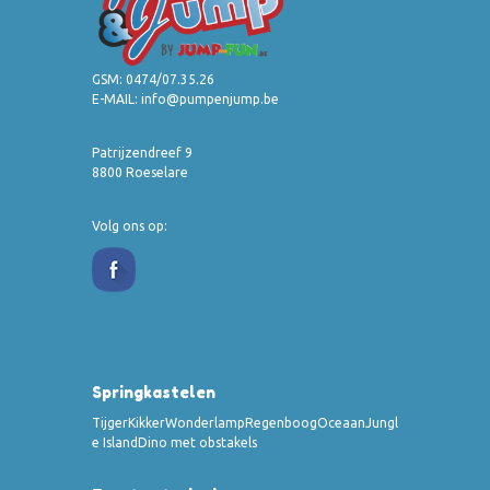
GSM:
0474/07.35.26
E-MAIL:
info@pumpenjump.be
Patrijzendreef 9
8800 Roeselare
Volg ons op:
Springkastelen
Tijger
Kikker
Wonderlamp
Regenboog
Oceaan
Jungl
e Island
Dino met obstakels