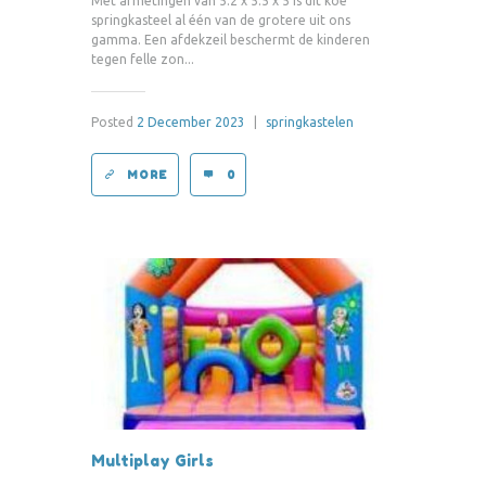
Met afmetingen van 5.2 x 5.5 x 5 is dit koe
springkasteel al één van de grotere uit ons
gamma. Een afdekzeil beschermt de kinderen
tegen felle zon...
Posted
2 December 2023
|
springkastelen
MORE
0
Multiplay Girls