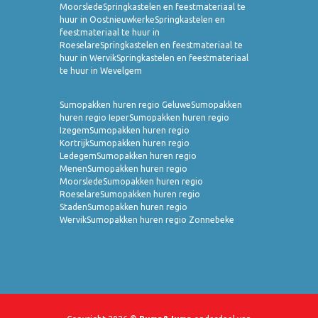
Moorslede
Springkastelen en feestmateriaal te
huur in Oostnieuwkerke
Springkastelen en
feestmateriaal te huur in
Roeselare
Springkastelen en feestmateriaal te
huur in Wervik
Springkastelen en feestmateriaal
te huur in Wevelgem
Sumopakken huren regio Geluwe
Sumopakken
huren regio Ieper
Sumopakken huren regio
Izegem
Sumopakken huren regio
Kortrijk
Sumopakken huren regio
Ledegem
Sumopakken huren regio
Menen
Sumopakken huren regio
Moorslede
Sumopakken huren regio
Roeselare
Sumopakken huren regio
Staden
Sumopakken huren regio
Wervik
Sumopakken huren regio Zonnebeke