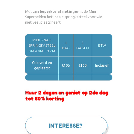
Met zijn
beperkte afmetingen
is de Mini
Superhelden het ideale springkasteel voor wie
niet veel plaats heeft!
MINI SPACE
1
2
SPRINGKASTEEL
BTW
DAG
DAGEN
3M X 4M – H 2M
Geleverd en
€105
€160
Inclusief
geplaatst
Huur 2 dagen en geniet op 2de dag
tot 50% korting
INTERESSE?