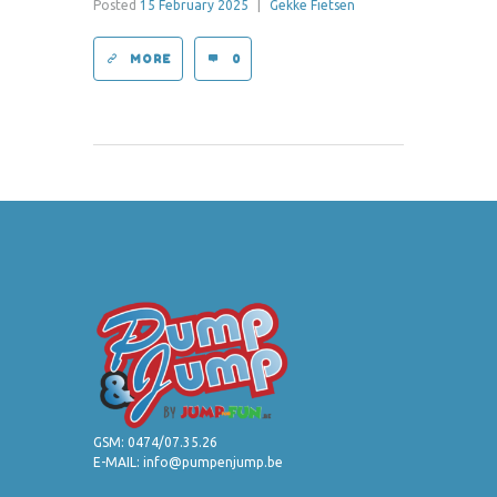
Posted
15 February 2025
|
Gekke Fietsen
MORE
0
GSM:
0474/07.35.26
E-MAIL:
info@pumpenjump.be