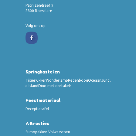
Patrijzendreef 9
8800 Roeselare
Volg ons op:
Springkastelen
Tijger
Kikker
Wonderlamp
Regenboog
Oceaan
Jungl
e Island
Dino met obstakels
Feestmateriaal
Receptietafel
Attracties
Sumopakken Volwassenen