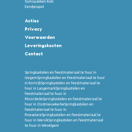
Sumopakken Kids
Eendjesspel
Acties
Privacy
Voorwaarden
Leveringskosten
Contact
Springkastelen en feestmateriaal te huur in
Izegem
Springkastelen en feestmateriaal te huur
in Kortrijk
Springkastelen en feestmateriaal te
huur in Langemark
Springkastelen en
feestmateriaal te huur in
Moorslede
Springkastelen en feestmateriaal te
huur in Oostnieuwkerke
Springkastelen en
feestmateriaal te huur in
Roeselare
Springkastelen en feestmateriaal te
huur in Wervik
Springkastelen en feestmateriaal
te huur in Wevelgem