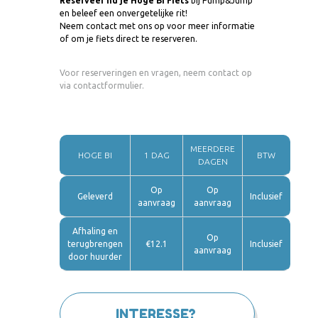
Reserveer nu je Hoge Bi Fiets
bij Pump&Jump
en beleef een onvergetelijke rit!
Neem contact met ons op voor meer informatie
of om je fiets direct te reserveren.
Voor reserveringen en vragen, neem contact op
via contactformulier.
MEERDERE
HOGE BI
1 DAG
BTW
DAGEN
Op
Op
Geleverd
Inclusief
aanvraag
aanvraag
Afhaling en
Op
terugbrengen
€12.1
Inclusief
aanvraag
door huurder
INTERESSE?